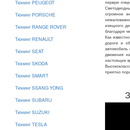
Тюнинг PEUGEOT
первую очере
Светодиодны
огромное зн
Тюнинг PORSCHE
немаловажно
изящного ди
Тюнинг RANGE ROVER
благодаря ч
Как известно
Тюнинг RENAULT
дороге и об
автомобиль 
Тюнинг SEAT
движения на
настоящее в
Тюнинг SKODA
Высококласс
приятно пор
Тюнинг SMART
Тюнинг SSANG YONG
З
Тюнинг SUBARU
Тюнинг SUZUKI
Тюнинг TESLA