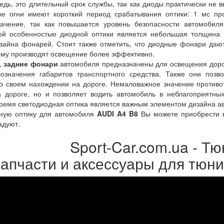
дь, это длительный срок службы, так как диоды практически не в
е огни имеют короткий период срабатывания оптики: 1 мс пр
ачение, так как повышается уровень безопасности автомобил
й особенностью диодной оптики является небольшая толщина м
зайна фонарей. Стоит также отметить, что диодные фонари дают
ему производят освещение более эффективно.
,
задние фонари
автомобиля предназначены для освещения дорог
означения габаритов транспортного средства. Также они поз
о своем нахождении на дороге. Немаловажное значение противот
 дороге, но и позволяет водить автомобиль в неблагоприятных 
ремя светодиодная оптика является важным элементом дизайна а
ную оптику для автомобиля
AUDI A4 B8
Вы можете приобрести
адуют.
Sport-Car.com.ua - Тю
апчасти и аксессуары для тюн