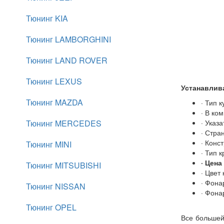
Тюнинг KIA
Тюнинг LAMBORGHINI
Тюнинг LAND ROVER
Тюнинг LEXUS
Устанавлив
Тюнинг MAZDA
· Тип 
· В ко
Тюнинг MERCEDES
· Указ
· Стра
· Конс
Тюнинг MINI
· Тип 
· Цена
Тюнинг MITSUBISHI
· Цвет
· Фона
Тюнинг NISSAN
· Фона
Тюнинг OPEL
Все большей