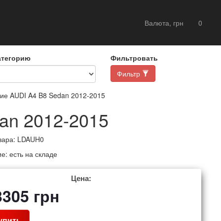
Валюта, грн
0
атегорию
Фильтровать
Фильтр
е AUDI A4 B8 Sedan 2012-2015
an 2012-2015
вара:
LDAUH0
ие:
есть на складе
Цена:
3305
грн
упить