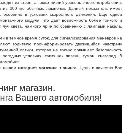
ыходят из строя, а также низкий уровень энергопотребления.
отив 200 мс обычных лампочек. Данный показатель имеет
я, особенно в условиях скоростного движения. Еще одной
онтажного модуля, что дает возможность более тонкого и
 луч света, намного ярче по сравнению с лампами накала,
и в темное время суток, для сигнализирования маневров на
воляют водителю проинформировать движущийся навстречу
уманной оптики, которая не только повышает безопасность
погодных условиях, таких как ливень, туман, снегопад. В
втомобиля.
 в нашем
интернет-магазине тюнинга
. Цены и качество Вас
нинг магазин.
инга Вашего автомобиля!