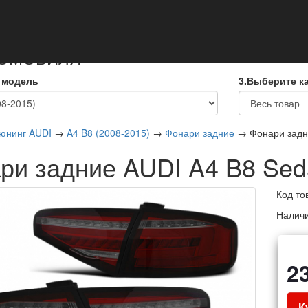
кты
ТОМОБИЛЯ
 модель
3.Выберите к
юнинг AUDI
→
A4 B8 (2008-2015)
→
Фонари задние
→ Фонари задни
ри задние AUDI A4 B8 Sed
Код то
Налич
2
К