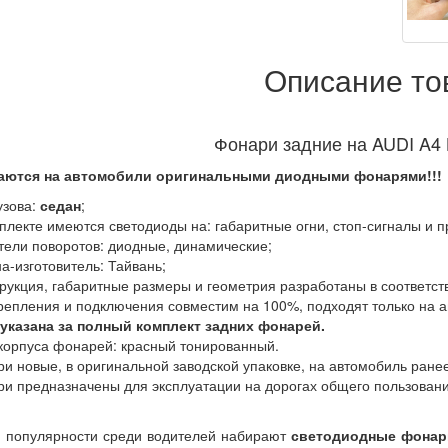
Описание то
Фонари задние на AUDI A4 
аются на автомобили оригинальными диодными фонарями!!!
кузова:
седан
;
мплекте имеются светодиоды на: габаритные огни, стоп-сигналы и 
атели поворотов: диодные, динамические;
на-изготовитель: Тайвань;
трукция, габаритные размеры и геометрия разработаны в соответс
крепления и подключения совместим на 100%, подходят только на
 указана за полный комплект задних фонарей.
 корпуса фонарей: красный тонированный.
ри новые, в оригинальной заводской упаковке, на автомобиль ране
ри предназначены для эксплуатации на дорогах общего пользовани
 популярности среди водителей набирают
светодиодные фонар