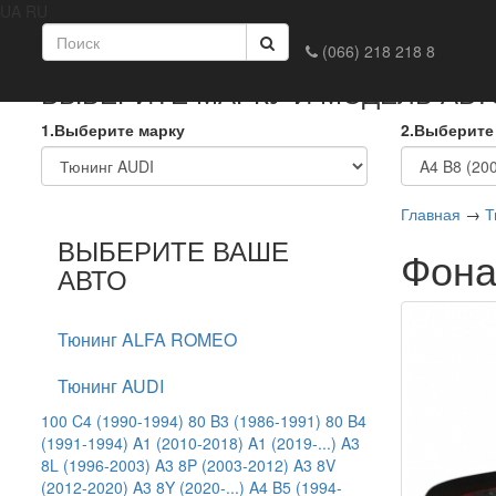
UA
RU
Главная
Доставка и оплата
Обмен и возврат
Конта
(066) 218 218 8
ВЫБЕРИТЕ МАРКУ И МОДЕЛЬ АВ
1.Выберите марку
2.Выберите
Главная
→
Т
ВЫБЕРИТЕ ВАШЕ
Фона
АВТО
Тюнинг ALFA ROMEO
Тюнинг AUDI
100 C4 (1990-1994)
80 B3 (1986-1991)
80 B4
(1991-1994)
A1 (2010-2018)
A1 (2019-...)
A3
8L (1996-2003)
A3 8P (2003-2012)
A3 8V
(2012-2020)
A3 8Y (2020-...)
A4 B5 (1994-