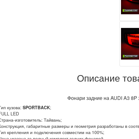
Описание тов
Фонари задние на AUDI A3 8P
Тип кузова:
SPORTBACK
;
 FULL LED
 Страна-изготовитель: Тайвань;
 Конструкция, габаритные размеры и геометрия разработаны в соот
 Тип крепления и подключения совместим на 100%;
 Цена указана за полный комплект задних фонарей.