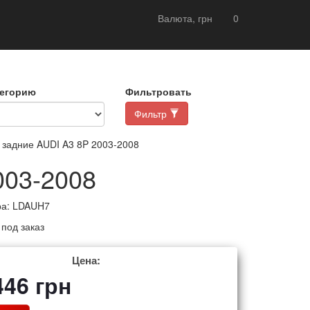
Валюта, грн
0
тегорию
Фильтровать
Фильтр
задние AUDI A3 8P 2003-2008
003-2008
ра:
LDAUH7
:
под заказ
Цена:
446
грн