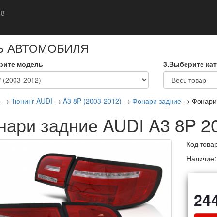
 8
кты
Ь АВТОМОБИЛЯ
рите модель
3.Выберите ка
я
→
Тюнинг AUDI
→
A3 8P (2003-2012)
→
Фонари задние
→ Фонари 
нари задние AUDI A3 8P 2
Код това
Наличие
24