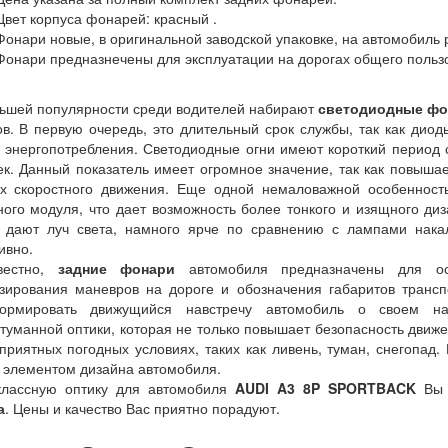
 Цвет корпуса фонарей: красный .
 Фонари новые, в оригинальной заводской упаковке, на автомобиль 
 Фонари предназнечены для эксплуатации на дорогах общего польз
ьшей популярности среди водителей набирают
светодиодные фо
в. В первую очередь, это длительный срок службы, так как диоды
 энергопотребления. Светодиодные огни имеют короткий период 
к. Данный показатель имеет огромное значение, так как повышае
ях скоростного движения. Еще одной немаловажной особеннос
ого модуля, что дает возможность более тонкого и изящного диз
 дают луч света, намного ярче по сравнению с лампами нака
ивно.
вестно,
задние фонари
автомобиля предназначены для ос
зирования маневров на дороге и обозначения габаритов трансп
ормировать движущийся навстречу автомобиль о своем на
туманной оптики, которая не только повышает безопасность движе
приятных погодных условиях, таких как ливень, туман, снегопад
элементом дизайна автомобиля.
классную оптику для автомобиля
AUDI A3 8P
SPORTBACK
Вы 
а
. Цены и качество Вас приятно порадуют.