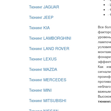
·
Тюнинг JAGUAR
·
·
Тюнинг JEEP
Все бол
Тюнинг KIA
факторо
уровень
Тюнинг LAMBORGHINI
лампоче
услови
Тюнинг LAND ROVER
монтажн
фонари
Тюнинг LEXUS
эффект
Как из
Тюнинг MAZDA
сигнали
проинф
Тюнинг MERCEDES
противо
неблаго
Тюнинг MINI
важным 
Высоко
Тюнинг MITSUBISHI
тюнинг
Тюнинг NISSAN