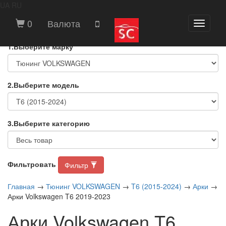
UA
RU
ВЫБЕРИТЕ МАРКУ И МОДЕЛЬ
0
Валюта
Toggle
АВТОМОБИЛЯ
navigati
1.Выберите марку
2.Выберите модель
3.Выберите категорию
Фильтровать
Фильтр
Главная
→
Тюнинг VOLKSWAGEN
→
T6 (2015-2024)
→
Арки
→
Арки Volkswagen T6 2019-2023
Арки Volkswagen T6