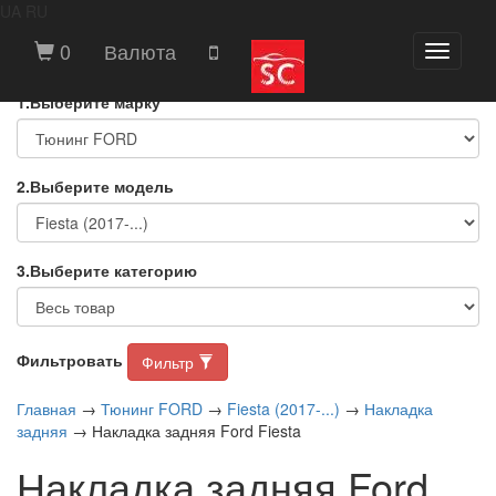
UA
RU
ВЫБЕРИТЕ МАРКУ И МОДЕЛЬ
0
Валюта
Toggle
АВТОМОБИЛЯ
navigati
1.Выберите марку
2.Выберите модель
3.Выберите категорию
Фильтровать
Фильтр
Главная
→
Тюнинг FORD
→
Fiesta (2017-...)
→
Накладка
задняя
→ Накладка задняя Ford Fiesta
Накладка задняя Ford