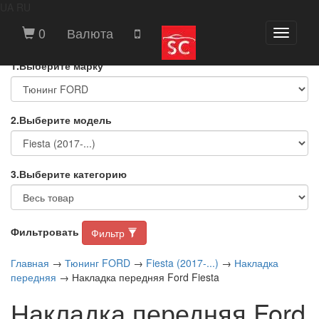
UA
RU
ВЫБЕРИТЕ МАРКУ И МОДЕЛЬ
0
Валюта
Toggle
АВТОМОБИЛЯ
navigati
1.Выберите марку
2.Выберите модель
3.Выберите категорию
Фильтровать
Фильтр
Главная
→
Тюнинг FORD
→
Fiesta (2017-...)
→
Накладка
передняя
→ Накладка передняя Ford Fiesta
Накладка передняя Ford