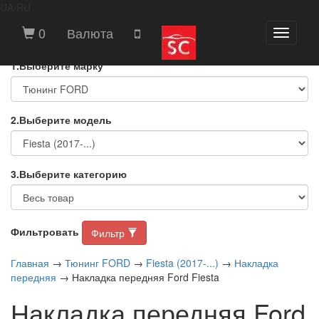
UA
RU
ВЫБЕРИТЕ МАРКУ И МОДЕЛЬ
0
Валюта
Toggle
АВТОМОБИЛЯ
navigati
1.Выберите марку
2.Выберите модель
3.Выберите категорию
Фильтровать
Фильтр
Главная
→
Тюнинг FORD
→
Fiesta (2017-...)
→
Накладка
передняя
→ Накладка передняя Ford Fiesta
Накладка передняя Ford