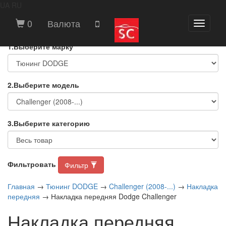
UA
RU
ВЫБЕРИТЕ МАРКУ И МОДЕЛЬ
0
Валюта
Toggle
АВТОМОБИЛЯ
navigati
1.Выберите марку
2.Выберите модель
3.Выберите категорию
Фильтровать
Фильтр
Главная
→
Тюнинг DODGE
→
Challenger (2008-...)
→
Накладка
передняя
→ Накладка передняя Dodge Challenger
Накладка передняя