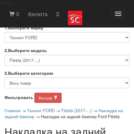
UA
RU
ВЫБЕРИТЕ МАРКУ И МОДЕЛЬ
0
Валюта
Toggle
АВТОМОБИЛЯ
navigati
1.Выберите марку
2.Выберите модель
3.Выберите категорию
Фильтровать
Фильтр
Главная
→
Тюнинг FORD
→
Fiesta (2017-...)
→
Накладка на
задний бампер
→ Накладка на задний бампер Ford Fiesta
Накладка на задний