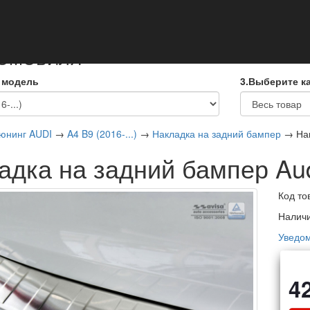
кты
ТОМОБИЛЯ
 модель
3.Выберите к
юнинг AUDI
→
A4 B9 (2016-...)
→
Накладка на задний бампер
→ Нак
адка на задний бампер Au
Код то
Налич
Уведом
4