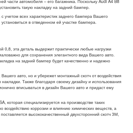
й части автомобиля – его багажника. Поскольку Audi A4 B8
становить такую накладку на задний бампер.
 с учетом всех характеристик заднего бампера Вашего
 установиться в отведенном ей участке бампера.
 0,8, эта деталь выдержит практически любые нагрузки
маловажно для сохранения элегантного вида Вашего авто.
акладка на задний бампер будет качественно и надежно
 Вашего авто, но и убережет монтажный скотч от воздействия
я накладки. Также благодаря своему дизайну и использования
монично вписываться в дизайн Вашего авто и придаст ему
A, которая специализируется на производстве таких
но воздействию коррозии и влиянию химических веществ, а
 поставляется высококачественный двухсторонний скотч 3М,