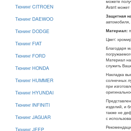
можете полу
Тюнинг CITROEN
Avant
может 
Защитная н
Тюнинг DAEWOO
автомобиля, 
Материал:
п
Тюнинг DODGE
Цвет: хроми
Тюнинг FIAT
Благодаря м
погружаемог
Тюнинг FORD
Материал на
служить Ваш
Тюнинг HONDA
Накладка вып
Тюнинг HUMMER
солнечных лу
при изготов
оригинально
Тюнинг HYUNDAI
Представлен
Тюнинг INFINITI
изделий, и 
также не де
Тюнинг JAGUAR
с использова
Рекомендаци
Тюнинг JEEP