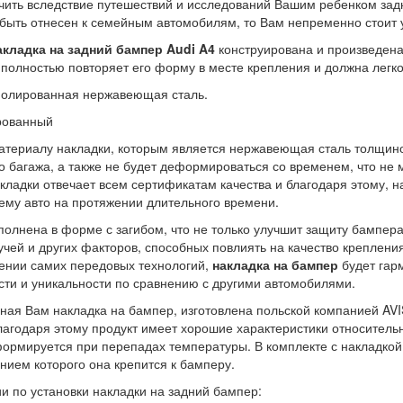
чить вследствие путешествий и исследований Вашим ребенком задне
быть отнесен к семейным автомобилям, то Вам непременно стоит у
акладка на задний бампер
Audi A4
конструирована и произведена
полностью повторяет его форму в месте крепления и должна легко
олированная нержавеющая сталь.
рованный
атериалу накладки, которым является нержавеющая сталь толщиной
о багажа, а также не будет деформироваться со временем, что не 
кладки отвечает всем сертификатам качества и благодаря этому, н
ему авто на протяжении длительного времени.
олнена в форме с загибом, что не только улучшит защиту бампера
чей и других факторов, способных повлиять на качество креплени
лении самих передовых технологий,
накладка на бампер
будет гар
сти и уникальности по сравнению с другими автомобилями.
ная Вам накладка на бампер, изготовлена польской компанией AVIS
благодаря этому продукт имеет хорошие характеристики относитель
формируется при перепадах температуры. В комплекте с накладкой
нием которого она крепится к бамперу.
и по установки накладки на задний бампер: