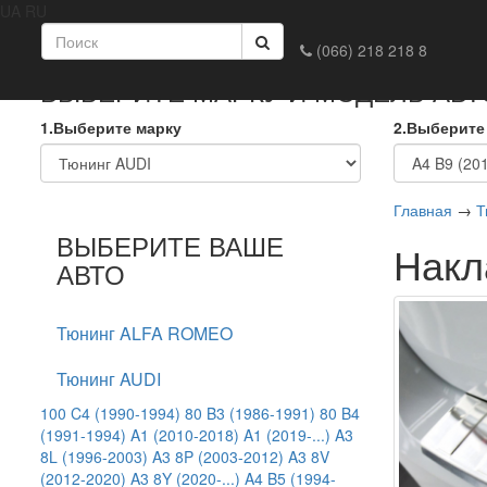
UA
RU
Главная
Доставка и оплата
Обмен и возврат
Конта
(066) 218 218 8
ВЫБЕРИТЕ МАРКУ И МОДЕЛЬ АВ
1.Выберите марку
2.Выберите
Главная
→
Т
ВЫБЕРИТЕ ВАШЕ
Накл
АВТО
Тюнинг ALFA ROMEO
Тюнинг AUDI
100 C4 (1990-1994)
80 B3 (1986-1991)
80 B4
(1991-1994)
A1 (2010-2018)
A1 (2019-...)
A3
8L (1996-2003)
A3 8P (2003-2012)
A3 8V
(2012-2020)
A3 8Y (2020-...)
A4 B5 (1994-