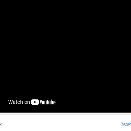
к
Зада