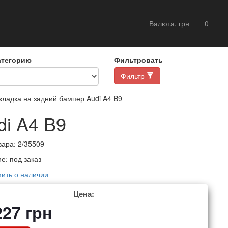
Валюта, грн
0
атегорию
Фильтровать
Фильтр
ладка на задний бампер Audi A4 B9
di A4 B9
вара:
2/35509
ие:
под заказ
ить о наличии
Цена:
227
грн