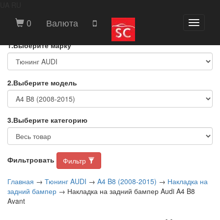
UA
RU
ВЫБЕРИТЕ МАРКУ И МОДЕЛЬ
0
Валюта
Toggle
АВТОМОБИЛЯ
navigati
1.Выберите марку
2.Выберите модель
3.Выберите категорию
Фильтровать
Фильтр
Главная
→
Тюнинг AUDI
→
A4 B8 (2008-2015)
→
Накладка на
задний бампер
→ Накладка на задний бампер Audi A4 B8
Avant