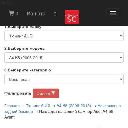
UA
RU
ВЫБЕРИТЕ МАРКУ И МОДЕЛЬ
0
Валюта
Toggle
АВТОМОБИЛЯ
navigati
1.Выберите марку
2.Выберите модель
3.Выберите категорию
Фильтровать
Фильтр
Главная
→
Тюнинг AUDI
→
A4 B8 (2008-2015)
→
Накладка на
задний бампер
→ Накладка на задний бампер Audi A4 B8
Avant