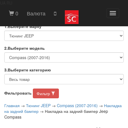
UA
RU
ВЫБЕРИТЕ МАРКУ И МОДЕЛЬ
0
Валюта
Toggle
АВТОМОБИЛЯ
navigati
1.Выберите марку
2.Выберите модель
3.Выберите категорию
Фильтровать
Фильтр
Главная
→
Тюнинг JEEP
→
Compass (2007-2016)
→
Накладка
на задний бампер
→ Накладка на задний бампер Jeep
Compass