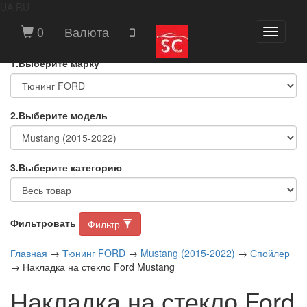
UA
RU
ВЫБЕРИТЕ МАРКУ И МОДЕЛЬ
0
Валюта
Toggle
АВТОМОБИЛЯ
navigati
1.Выберите марку
2.Выберите модель
3.Выберите категорию
Фильтровать
Фильтр
Главная
→
Тюнинг FORD
→
Mustang (2015-2022)
→
Спойлер
→ Накладка на стекло Ford Mustang
Накладка на стекло Ford