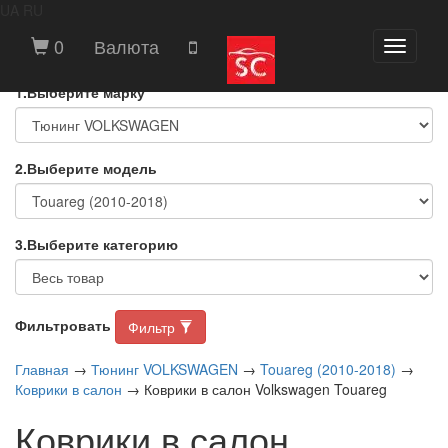
UA
RU
ВЫБЕРИТЕ МАРКУ И МОДЕЛЬ
0
Валюта
Toggle
АВТОМОБИЛЯ
navigati
1.Выберите марку
2.Выберите модель
3.Выберите категорию
Фильтровать
Фильтр
Главная
→
Тюнинг VOLKSWAGEN
→
Touareg (2010-2018)
→
Коврики в салон
→ Коврики в салон Volkswagen Touareg
Коврики в салон