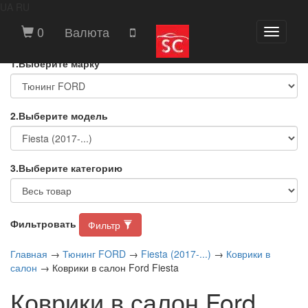
UA
RU
ВЫБЕРИТЕ МАРКУ И МОДЕЛЬ
0
Валюта
Toggle
АВТОМОБИЛЯ
navigati
1.Выберите марку
2.Выберите модель
3.Выберите категорию
Фильтровать
Фильтр
Главная
→
Тюнинг FORD
→
Fiesta (2017-...)
→
Коврики в
салон
→ Коврики в салон Ford Fiesta
Коврики в салон Ford