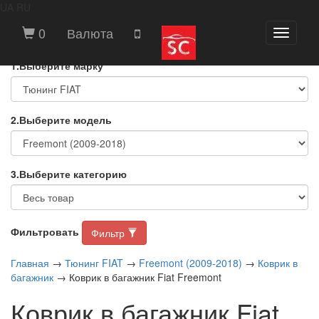
UA
RU
ВЫБЕРИТЕ МАРКУ И МОДЕЛЬ
0
Валюта
Toggle
АВТОМОБИЛЯ
navigati
1.Выберите марку
2.Выберите модель
3.Выберите категорию
Фильтровать
Фильтр
Главная
→
Тюнинг FIAT
→
Freemont (2009-2018)
→
Коврик в
багажник
→ Коврик в багажник Fiat Freemont
Коврик в багажник Fiat