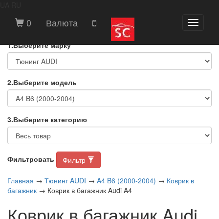
UA
RU
ВЫБЕРИТЕ МАРКУ И МОДЕЛЬ
0
Валюта
Toggle
АВТОМОБИЛЯ
navigati
1.Выберите марку
2.Выберите модель
3.Выберите категорию
Фильтровать
Фильтр
Главная
→
Тюнинг AUDI
→
A4 B6 (2000-2004)
→
Коврик в
багажник
→ Коврик в багажник Audi A4
Коврик в багажник Audi