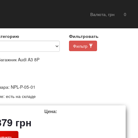
Валюта, грн
0
атегорию
Фильтровать
Фильтр
агажник Audi A3 8P
вара:
NPL-P-05-01
ие:
есть на складе
Цена:
879
грн
упить