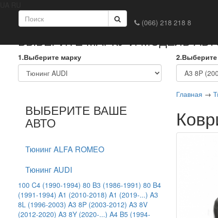
UA
RU
Главная
Доставка и оплата
Обмен и возврат
Конта
(066) 218 218 8
ВЫБЕРИТЕ МАРКУ И МОДЕЛЬ АВ
1.Выберите марку
2.Выберите
Главная
→
Т
ВЫБЕРИТЕ ВАШЕ
Ковр
АВТО
Тюнинг ALFA ROMEO
Тюнинг AUDI
100 C4 (1990-1994)
80 B3 (1986-1991)
80 B4
(1991-1994)
A1 (2010-2018)
A1 (2019-...)
A3
8L (1996-2003)
A3 8P (2003-2012)
A3 8V
(2012-2020)
A3 8Y (2020-...)
A4 B5 (1994-