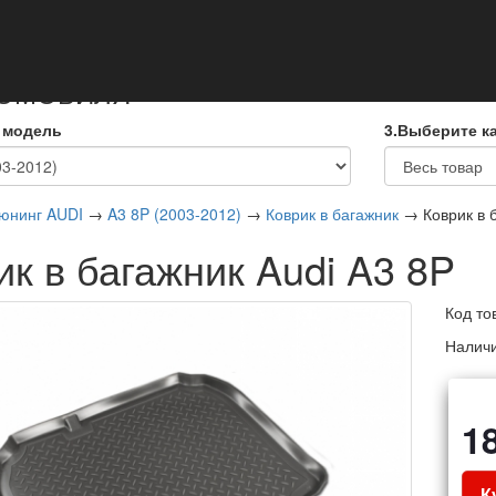
кты
ТОМОБИЛЯ
 модель
3.Выберите к
юнинг AUDI
→
A3 8P (2003-2012)
→
Коврик в багажник
→ Коврик в б
ик в багажник Audi A3 8P
Код то
Налич
1
К