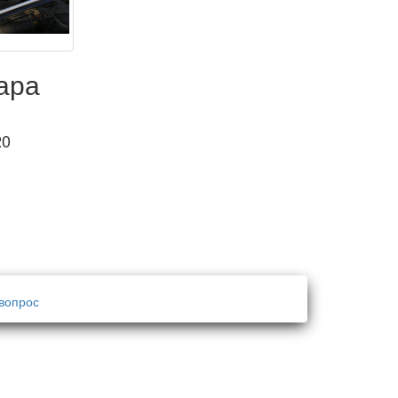
ара
20
вопрос