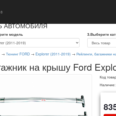
кты
 8
Ь АВТОМОБИЛЯ
рите модель
3.Выберите ка
я
→
Тюнинг FORD
→
Explorer (2011-2019)
→
Рейлинги, багажники н
ажник на крышу Ford Explo
Код това
Наличие
83