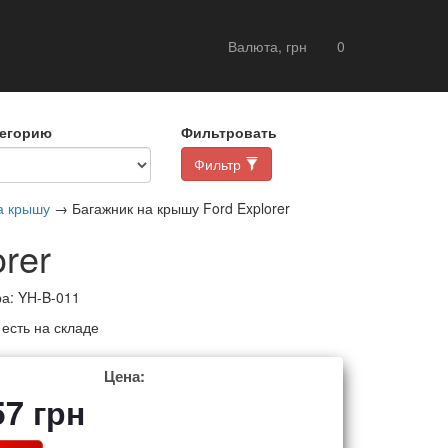
Валюта, грн
0
тегорию
Фильтровать
Фильтр
а крышу
→ Багажник на крышу Ford Explorer
rer
ра:
YH-B-011
:
есть на складе
Цена:
57
грн