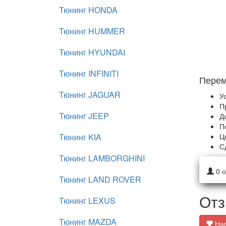
Тюнинг HONDA
Тюнинг HUMMER
Тюнинг HYUNDAI
Тюнинг INFINITI
Перем
Тюнинг JAGUAR
У
П
Тюнинг JEEP
Д
П
Тюнинг KIA
Ц
С
Тюнинг LAMBORGHINI
0
о
Тюнинг LAND ROVER
Отз
Тюнинг LEXUS
Тюнинг MAZDA
Нап