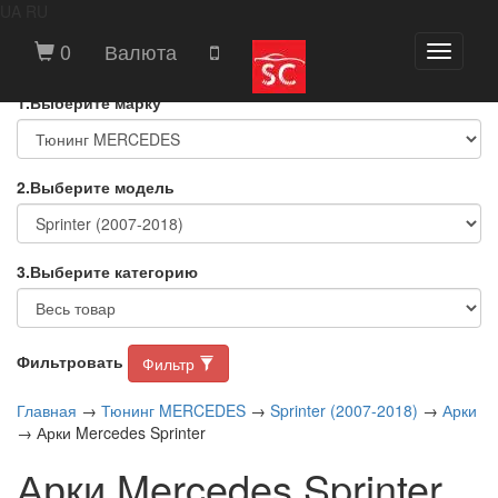
UA
RU
ВЫБЕРИТЕ МАРКУ И МОДЕЛЬ
0
Валюта
Toggle
АВТОМОБИЛЯ
navigati
1.Выберите марку
2.Выберите модель
3.Выберите категорию
Фильтровать
Фильтр
Главная
→
Тюнинг MERCEDES
→
Sprinter (2007-2018)
→
Арки
→ Арки Mercedes Sprinter
Арки Mercedes Sprinter