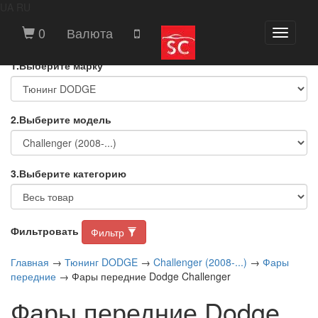
UA
RU
ВЫБЕРИТЕ МАРКУ И МОДЕЛЬ
0
Валюта
Toggle
АВТОМОБИЛЯ
navigati
1.Выберите марку
2.Выберите модель
3.Выберите категорию
Фильтровать
Фильтр
Главная
→
Тюнинг DODGE
→
Challenger (2008-...)
→
Фары
передние
→ Фары передние Dodge Challenger
Фары передние Dodge