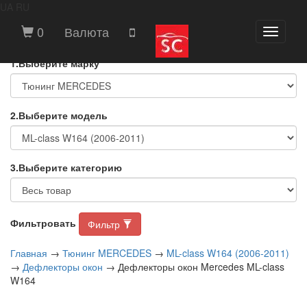
UA
RU
ВЫБЕРИТЕ МАРКУ И МОДЕЛЬ
0
Валюта
Toggle
АВТОМОБИЛЯ
navigati
1.Выберите марку
2.Выберите модель
3.Выберите категорию
Фильтровать
Фильтр
Главная
→
Тюнинг MERCEDES
→
ML-class W164 (2006-2011)
→
Дефлекторы окон
→ Дефлекторы окон Mercedes ML-class
W164