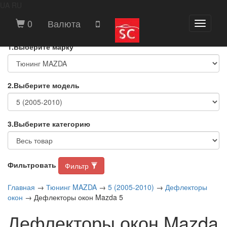
UA
RU
ВЫБЕРИТЕ МАРКУ И МОДЕЛЬ
0
Валюта
Toggle
АВТОМОБИЛЯ
navigati
1.Выберите марку
2.Выберите модель
3.Выберите категорию
Фильтровать
Фильтр
Главная
→
Тюнинг MAZDA
→
5 (2005-2010)
→
Дефлекторы
окон
→ Дефлекторы окон Mazda 5
Дефлекторы окон Mazda