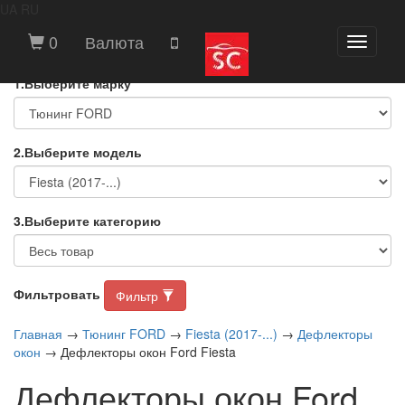
UA
RU
ВЫБЕРИТЕ МАРКУ И МОДЕЛЬ
0
Валюта
Toggle
АВТОМОБИЛЯ
navigati
1.Выберите марку
2.Выберите модель
3.Выберите категорию
Фильтровать
Фильтр
Главная
→
Тюнинг FORD
→
Fiesta (2017-...)
→
Дефлекторы
окон
→ Дефлекторы окон Ford Fiesta
Дефлекторы окон Ford