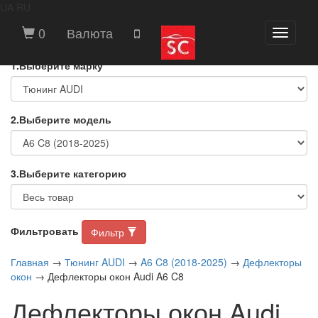
UA
RU
ВЫБЕРИТЕ МАРКУ И МОДЕЛЬ
0
Валюта
Toggle
АВТОМОБИЛЯ
navigati
1.Выберите марку
2.Выберите модель
3.Выберите категорию
Фильтровать
Фильтр
Главная
→
Тюнинг AUDI
→
A6 C8 (2018-2025)
→
Дефлекторы
окон
→ Дефлекторы окон Audi A6 C8
Дефлекторы окон Audi