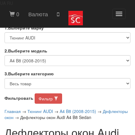
UA
RU
ВЫБЕРИТЕ МАРКУ И МОДЕЛЬ
0
Валюта
Toggle
АВТОМОБИЛЯ
navigati
1.Выберите марку
2.Выберите модель
3.Выберите категорию
Фильтровать
Фильтр
Главная
→
Тюнинг AUDI
→
A4 B8 (2008-2015)
→
Дефлекторы
окон
→ Дефлекторы окон Audi A4 B8 Sedan
Дефлекторы окон Audi