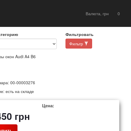
Валюта, грн
0
атегорию
Фильтровать
Фильтр
ы окон Audi A4 B6
вара:
00-00003276
ие:
есть на складе
Цена:
450
грн
упить