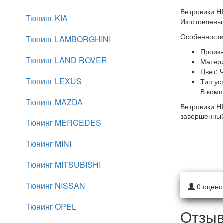
Ветровики H
Тюнинг KIA
Изготовлены
Особенности
Тюнинг LAMBORGHINI
Произв
Тюнинг LAND ROVER
Матер
Цвет:
Ч
Тюнинг LEXUS
Тип ус
В комп
Тюнинг MAZDA
Ветровики H
завершенный 
Тюнинг MERCEDES
Тюнинг MINI
Тюнинг MITSUBISHI
Тюнинг NISSAN
0
оцено
Тюнинг OPEL
Отзыв