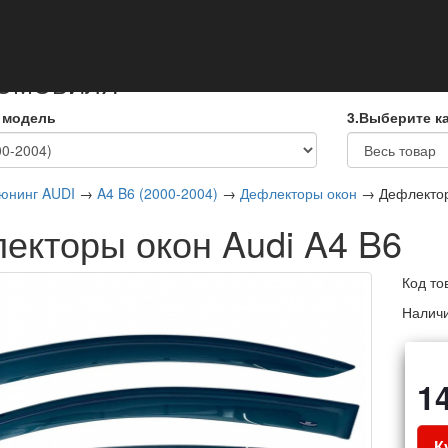
кты
ТОМОБИЛЯ
 модель
3.Выберите к
юнинг AUDI
→
A4 B6 (2000-2004)
→
Дефлекторы окон
→ Дефлектор
екторы окон Audi A4 B6
Код то
Налич
1
К