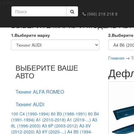
UA
RU
Главная
Доставка и оплата
Обмен и возврат
Конта
(066) 218 218 8
ВЫБЕРИТЕ МАРКУ И МОДЕЛЬ АВ
1.Выберите марку
2.Выберите
Главная
→
Т
ВЫБЕРИТЕ ВАШЕ
Дефл
АВТО
Тюнинг ALFA ROMEO
Тюнинг AUDI
100 C4 (1990-1994)
80 B3 (1986-1991)
80 B4
(1991-1994)
A1 (2010-2018)
A1 (2019-...)
A3
8L (1996-2003)
A3 8P (2003-2012)
A3 8V
(2012-2020)
A3 8Y (2020-...)
A4 B5 (1994-