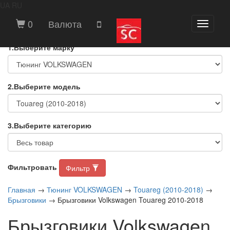
UA
RU
ВЫБЕРИТЕ МАРКУ И МОДЕЛЬ
0
Валюта
Toggle
АВТОМОБИЛЯ
navigati
1.Выберите марку
2.Выберите модель
3.Выберите категорию
Фильтровать
Фильтр
Главная
→
Тюнинг VOLKSWAGEN
→
Touareg (2010-2018)
→
Брызговики
→ Брызговики Volkswagen Touareg 2010-2018
Брызговики Volkswagen