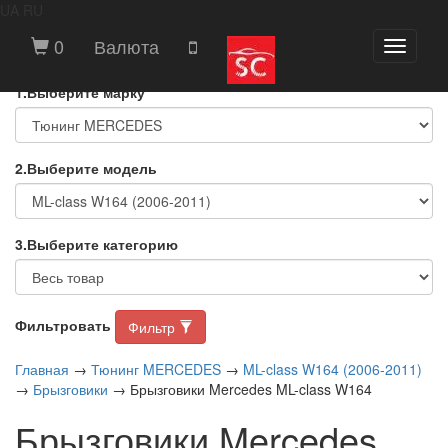
UA
RU
ВЫБЕРИТЕ МАРКУ И МОДЕЛЬ
0
Валюта
Toggle
АВТОМОБИЛЯ
navigati
1.Выберите марку
2.Выберите модель
3.Выберите категорию
Фильтровать
Фильтр
Главная
→
Тюнинг MERCEDES
→
ML-class W164 (2006-2011)
→
Брызговики
→ Брызговики Mercedes ML-class W164
Брызговики Mercedes