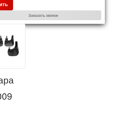
ить
Заказать звонок
ара
009