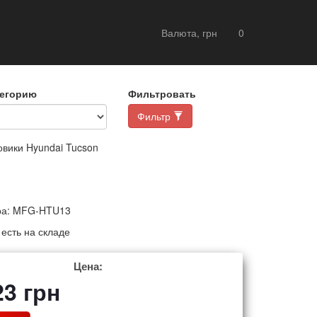
Валюта, грн
0
тегорию
Фильтровать
Фильтр
вики Hyundai Tucson
ра:
MFG-HTU13
:
есть на складе
Цена:
23
грн