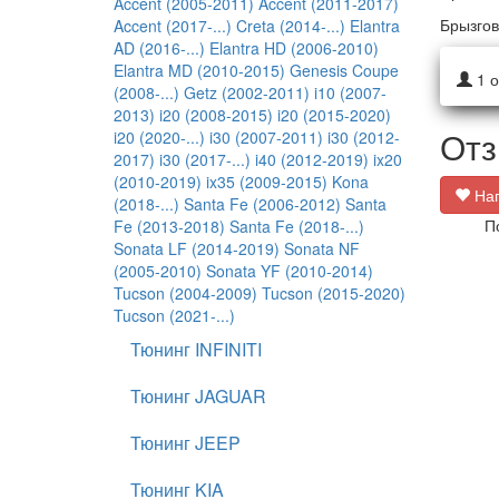
Accent (2005-2011)
Accent (2011-2017)
Брызгов
Accent (2017-...)
Creta (2014-...)
Elantra
AD (2016-...)
Elantra HD (2006-2010)
Elantra MD (2010-2015)
Genesis Coupe
1
о
(2008-...)
Getz (2002-2011)
i10 (2007-
2013)
i20 (2008-2015)
i20 (2015-2020)
Отз
i20 (2020-...)
i30 (2007-2011)
i30 (2012-
2017)
i30 (2017-...)
i40 (2012-2019)
ix20
(2010-2019)
ix35 (2009-2015)
Kona
Нап
(2018-...)
Santa Fe (2006-2012)
Santa
П
Fe (2013-2018)
Santa Fe (2018-...)
Sonata LF (2014-2019)
Sonata NF
(2005-2010)
Sonata YF (2010-2014)
Tucson (2004-2009)
Tucson (2015-2020)
Tucson (2021-...)
Тюнинг INFINITI
Тюнинг JAGUAR
Тюнинг JEEP
Тюнинг KIA