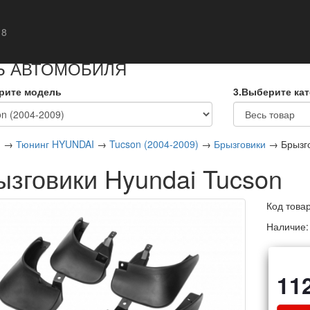
кты
 8
Ь АВТОМОБИЛЯ
рите модель
3.Выберите ка
я
→
Тюнинг HYUNDAI
→
Tucson (2004-2009)
→
Брызговики
→ Брызго
ызговики Hyundai Tucson
Код това
Наличие
11