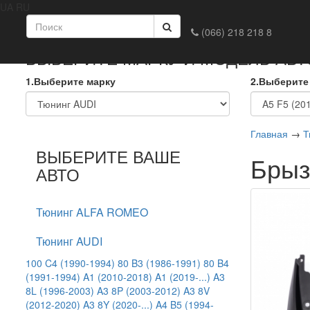
UA
RU
Главная
Доставка и оплата
Обмен и возврат
Конта
(066) 218 218 8
ВЫБЕРИТЕ МАРКУ И МОДЕЛЬ АВ
1.Выберите марку
2.Выберите
Главная
→
Т
ВЫБЕРИТЕ ВАШЕ
Брыз
АВТО
Тюнинг ALFA ROMEO
Тюнинг AUDI
100 C4 (1990-1994)
80 B3 (1986-1991)
80 B4
(1991-1994)
A1 (2010-2018)
A1 (2019-...)
A3
8L (1996-2003)
A3 8P (2003-2012)
A3 8V
(2012-2020)
A3 8Y (2020-...)
A4 B5 (1994-