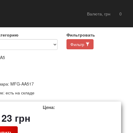
Валюта, грн
0
атегорию
Фильтровать
Фильтр
 A5
вара:
MFG-AA517
ие:
есть на складе
Цена:
123
грн
упить