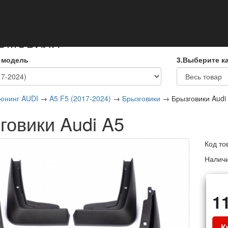
кты
ТОМОБИЛЯ
 модель
3.Выберите к
юнинг AUDI
→
A5 F5 (2017-2024)
→
Брызговики
→ Брызговики Audi
говики Audi A5
Код то
Налич
1
К