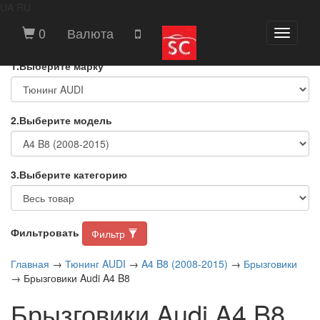
UA
RU
ВЫБЕРИТЕ МАРКУ И МОДЕЛЬ
0
Валюта
Toggle
АВТОМОБИЛЯ
navigati
1.Выберите марку
2.Выберите модель
3.Выберите категорию
Фильтровать
Фильтр
Главная
→
Тюнинг AUDI
→
A4 B8 (2008-2015)
→
Брызговики
→ Брызговики Audi A4 B8
Брызговики Audi A4 B8