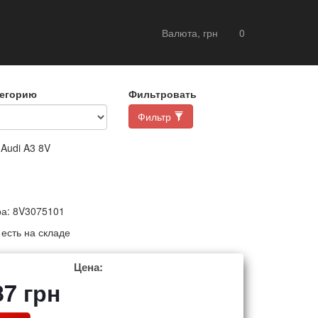
Валюта, грн
0
тегорию
Фильтровать
Фильтр
Audi A3 8V
ра:
8V3075101
:
есть на складе
Цена:
87
грн