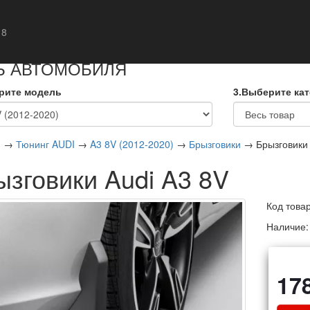
кты
 8
Ь АВТОМОБИЛЯ
рите модель
3.Выберите ка
я
→
Тюнинг AUDI
→
A3 8V (2012-2020)
→
Брызговики
→ Брызговики 
ызговики Audi A3 8V
Код това
Наличие
17