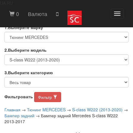
UA
RU
ВЫБЕРИТЕ МАРКУ И МОДЕЛЬ
0
Валюта
Toggle
АВТОМОБИЛЯ
navigati
1.Выберите марку
2.Выберите модель
3.Выберите категорию
Фильтровать
Фильтр
Главная
→
Тюнинг MERCEDES
→
S-class W222 (2013-2020)
→
Бампер задний
→ Бампер задний Mercedes S-class W222
2013-2017