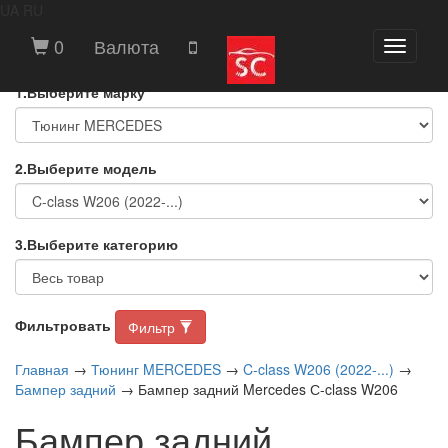
UA
RU
ВЫБЕРИТЕ МАРКУ И МОДЕЛЬ
0
Валюта
Toggle
АВТОМОБИЛЯ
navigati
1.Выберите марку
2.Выберите модель
3.Выберите категорию
Фильтровать
Фильтр
Главная
→
Тюнинг MERCEDES
→
C-class W206 (2022-...)
→
Бампер задний
→ Бампер задний Mercedes С-class W206
Бампер задний