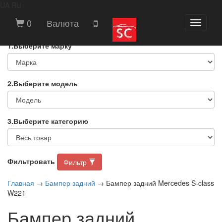
UA
RU
ВЫБЕРИТЕ МАРКУ И МОДЕЛЬ
0
Валюта
Toggle
АВТОМОБИЛЯ
navigati
1.Выберите марку
2.Выберите модель
3.Выберите категорию
Фильтровать
Фильтр
Главная
→
Бампер задний
→ Бампер задний Mercedes S-class
W221
Бампер задний