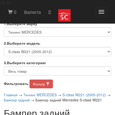
UA
RU
ВЫБЕРИТЕ МАРКУ И МОДЕЛЬ
0
Валюта
Toggle
АВТОМОБИЛЯ
navigati
1.Выберите марку
2.Выберите модель
3.Выберите категорию
Фильтровать
Фильтр
Главная
→
Тюнинг MERCEDES
→
S-class W221 (2005-2012)
→
Бампер задний
→ Бампер задний Mercedes S-class W221
Бампер задний