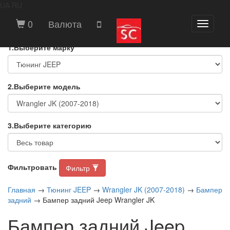
UA
RU
ВЫБЕРИТЕ МАРКУ И МОДЕЛЬ
0
Валюта
Toggle
АВТОМОБИЛЯ
navigati
1.Выберите марку
2.Выберите модель
3.Выберите категорию
Фильтровать
Фильтр
Главная
→
Тюнинг JEEP
→
Wrangler JK (2007-2018)
→
Бампер
задний
→ Бампер задний Jeep Wrangler JK
Бампер задний Jeep