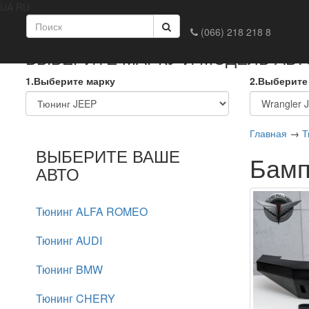
UA
RU
Главная
Доставка и оплата
Обмен и возврат
Конта
(066) 218 218 8
ВЫБЕРИТЕ МАРКУ И МОДЕЛЬ АВ
1.Выберите марку
2.Выберите
Главная
→
Т
ВЫБЕРИТЕ ВАШЕ
Бамп
АВТО
Тюнинг ALFA ROMEO
Тюнинг AUDI
Тюнинг BMW
Тюнинг CHERY