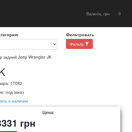
Валюта, грн
0
атегорию
Фильтровать
Фильтр
 задний Jeep Wrangler JK
K
вара:
17082
ие:
под заказ
ить о наличии
Цена:
3331
грн