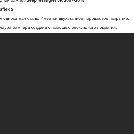
адний бампер
Jeep Wrangler JK 2007-2018
aflex 2
олоднокатная сталь. Имеется двухэтапное порошковое покрытие.
уктура бампера создана с помощью эпоксидного покрытия.