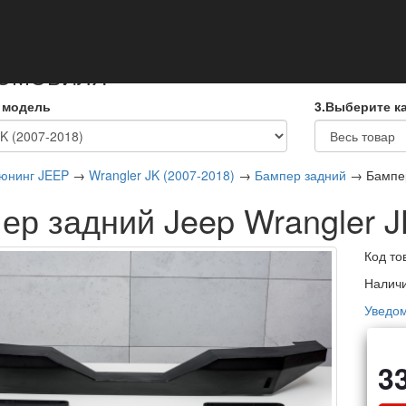
кты
ТОМОБИЛЯ
 модель
3.Выберите к
юнинг JEEP
→
Wrangler JK (2007-2018)
→
Бампер задний
→ Бампер
ер задний Jeep Wrangler J
Код то
Налич
Уведом
3