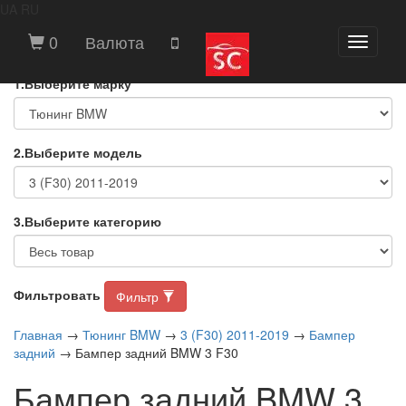
UA
RU
ВЫБЕРИТЕ МАРКУ И МОДЕЛЬ
0
Валюта
Toggle
АВТОМОБИЛЯ
navigati
1.Выберите марку
2.Выберите модель
3.Выберите категорию
Фильтровать
Фильтр
Главная
→
Тюнинг BMW
→
3 (F30) 2011-2019
→
Бампер
задний
→ Бампер задний BMW 3 F30
Бампер задний BMW 3