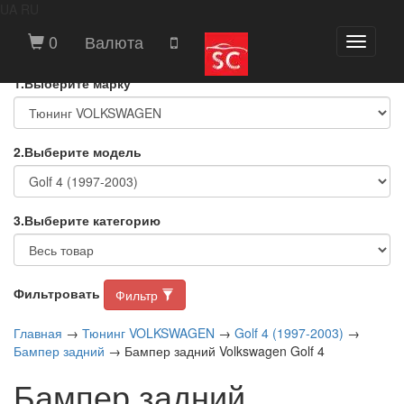
UA
RU
ВЫБЕРИТЕ МАРКУ И МОДЕЛЬ
0
Валюта
Toggle
АВТОМОБИЛЯ
navigati
1.Выберите марку
2.Выберите модель
3.Выберите категорию
Фильтровать
Фильтр
Главная
→
Тюнинг VOLKSWAGEN
→
Golf 4 (1997-2003)
→
Бампер задний
→ Бампер задний Volkswagen Golf 4
Бампер задний