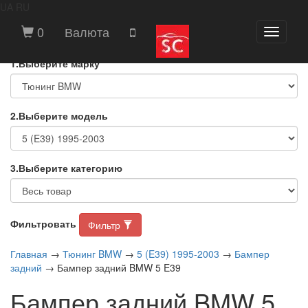
UA
RU
ВЫБЕРИТЕ МАРКУ И МОДЕЛЬ
0
Валюта
Toggle
АВТОМОБИЛЯ
navigati
1.Выберите марку
2.Выберите модель
3.Выберите категорию
Фильтровать
Фильтр
Главная
→
Тюнинг BMW
→
5 (E39) 1995-2003
→
Бампер
задний
→ Бампер задний BMW 5 E39
Бампер задний BMW 5