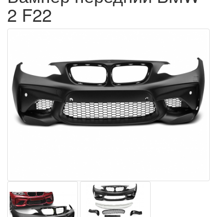
2 F22