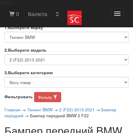
UA
RU
ВЫБЕРИТЕ МАРКУ И МОДЕЛЬ
0
Валюта
Toggle
АВТОМОБИЛЯ
navigati
1.Выберите марку
2.Выберите модель
3.Выберите категорию
Фильтровать
Фильтр
Главная
→
Тюнинг BMW
→
2 (F22) 2013-2021
→
Бампер
передний
→ Бампер передний BMW 2 F22
Бампер передний BMW