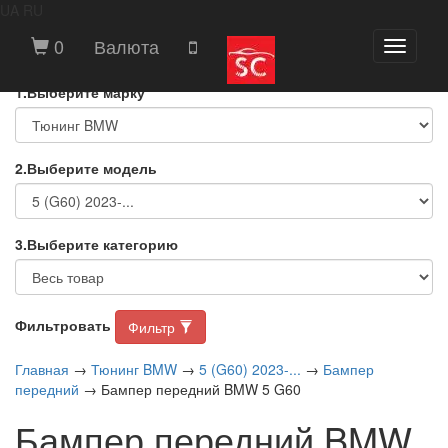
UA
RU
ВЫБЕРИТЕ МАРКУ И МОДЕЛЬ
0
Валюта
Toggle
АВТОМОБИЛЯ
navigati
1.Выберите марку
2.Выберите модель
3.Выберите категорию
Фильтровать
Фильтр
Главная
→
Тюнинг BMW
→
5 (G60) 2023-...
→
Бампер
передний
→ Бампер передний BMW 5 G60
Бампер передний BMW