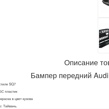
Описание то
Бампер передний Audi
стиле SQ7
БС пластик
краска в цвет кузова
: Тайвань.