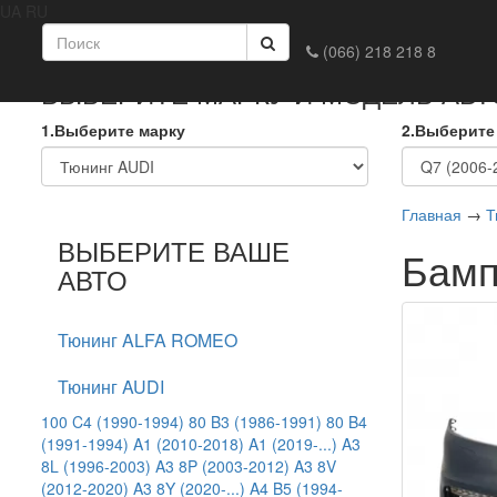
UA
RU
Главная
Доставка и оплата
Обмен и возврат
Конта
(066) 218 218 8
ВЫБЕРИТЕ МАРКУ И МОДЕЛЬ АВ
1.Выберите марку
2.Выберите
Главная
→
Т
ВЫБЕРИТЕ ВАШЕ
Бамп
АВТО
Тюнинг ALFA ROMEO
Тюнинг AUDI
100 C4 (1990-1994)
80 B3 (1986-1991)
80 B4
(1991-1994)
A1 (2010-2018)
A1 (2019-...)
A3
8L (1996-2003)
A3 8P (2003-2012)
A3 8V
(2012-2020)
A3 8Y (2020-...)
A4 B5 (1994-