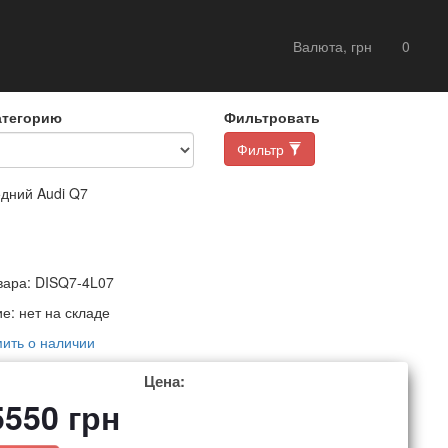
Валюта, грн
0
атегорию
Фильтровать
Фильтр
дний Audi Q7
вара:
DISQ7-4L07
ие:
нет на складе
ить о наличии
Цена:
5550
грн