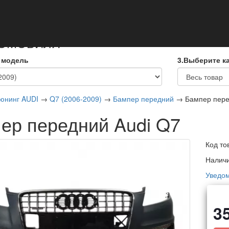
кты
ТОМОБИЛЯ
 модель
3.Выберите к
юнинг AUDI
→
Q7 (2006-2009)
→
Бампер передний
→ Бампер пере
ер передний Audi Q7
Код то
Налич
Уведом
3