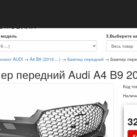
кты
ТОМОБИЛЯ
 модель
3.Выберите к
юнинг AUDI
→
A4 B9 (2016-...)
→
Бампер передний
→ Бампер перед
ер передний Audi A4 B9 2
Код то
Налич
3
К