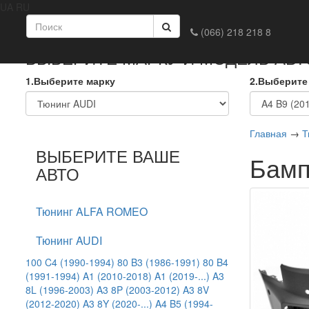
UA
RU
Главная
Доставка и оплата
Обмен и возврат
Конта
(066) 218 218 8
ВЫБЕРИТЕ МАРКУ И МОДЕЛЬ АВ
1.Выберите марку
2.Выберите
Главная
→
Т
ВЫБЕРИТЕ ВАШЕ
Бамп
АВТО
Тюнинг ALFA ROMEO
Тюнинг AUDI
100 C4 (1990-1994)
80 B3 (1986-1991)
80 B4
(1991-1994)
A1 (2010-2018)
A1 (2019-...)
A3
8L (1996-2003)
A3 8P (2003-2012)
A3 8V
(2012-2020)
A3 8Y (2020-...)
A4 B5 (1994-