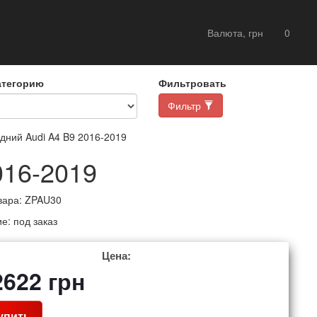
Валюта, грн
0
атегорию
Фильтровать
Фильтр
ний Audi A4 B9 2016-2019
016-2019
вара:
ZPAU30
ие:
под заказ
Цена:
2622
грн
упить