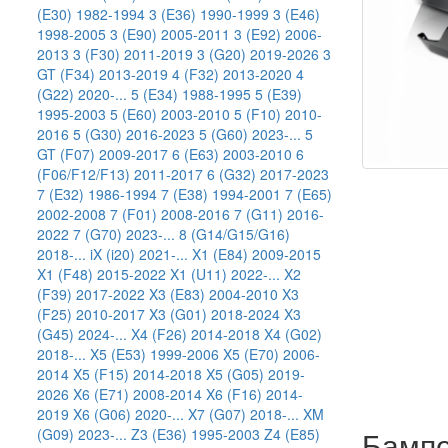
(E30) 1982-1994
3 (E36) 1990-1999
3 (E46)
1998-2005
3 (E90) 2005-2011
3 (E92) 2006-
2013
3 (F30) 2011-2019
3 (G20) 2019-2026
3
GT (F34) 2013-2019
4 (F32) 2013-2020
4
(G22) 2020-...
5 (E34) 1988-1995
5 (E39)
1995-2003
5 (E60) 2003-2010
5 (F10) 2010-
2016
5 (G30) 2016-2023
5 (G60) 2023-...
5
GT (F07) 2009-2017
6 (E63) 2003-2010
6
(F06/F12/F13) 2011-2017
6 (G32) 2017-2023
7 (E32) 1986-1994
7 (E38) 1994-2001
7 (E65)
2002-2008
7 (F01) 2008-2016
7 (G11) 2016-
2022
7 (G70) 2023-...
8 (G14/G15/G16)
2018-...
iX (i20) 2021-...
X1 (E84) 2009-2015
X1 (F48) 2015-2022
X1 (U11) 2022-...
X2
(F39) 2017-2022
X3 (E83) 2004-2010
X3
(F25) 2010-2017
X3 (G01) 2018-2024
X3
(G45) 2024-...
X4 (F26) 2014-2018
X4 (G02)
2018-...
X5 (E53) 1999-2006
X5 (E70) 2006-
2014
X5 (F15) 2014-2018
X5 (G05) 2019-
2026
X6 (E71) 2008-2014
X6 (F16) 2014-
2019
X6 (G06) 2020-...
X7 (G07) 2018-...
XM
(G09) 2023-...
Z3 (E36) 1995-2003
Z4 (E85)
Бампе