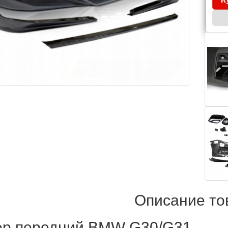
Описание то
р передний BMW G30/G31