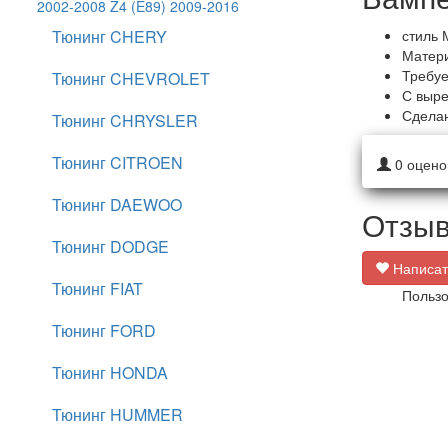
2002-2008
Z4 (E89) 2009-2016
Тюнинг CHERY
стиль 
Матери
Требуе
Тюнинг CHEVROLET
С выре
Сделан
Тюнинг CHRYSLER
Тюнинг CITROEN
0
оцено
Тюнинг DAEWOO
Отзыв
Тюнинг DODGE
Написат
Тюнинг FIAT
Пользо
Тюнинг FORD
Тюнинг HONDA
Тюнинг HUMMER