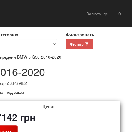
Валюта, грн
0
атегорию
Фильтровать
Фильтр
ередний BMW 5 G30 2016-2020
016-2020
вара:
ZPBMB2
ие:
под заказ
Цена:
7142
грн
упить