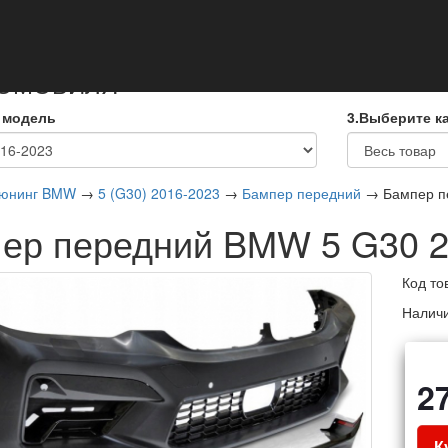
кты
ТОМОБИЛЯ
 модель
3.Выберите к
юнинг BMW
→
5 (G30) 2016-2023
→
Бампер передний
→ Бампер п
ер передний BMW 5 G30 2
Код то
Налич
2
К