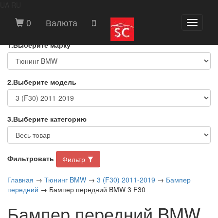
UA
RU
ВЫБЕРИТЕ МАРКУ И МОДЕЛЬ
0
Валюта
Toggle
АВТОМОБИЛЯ
navigati
1.Выберите марку
2.Выберите модель
3.Выберите категорию
Фильтровать
Фильтр
Главная
→
Тюнинг BMW
→
3 (F30) 2011-2019
→
Бампер
передний
→ Бампер передний BMW 3 F30
Бампер передний BMW