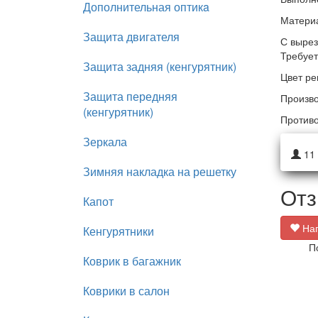
Дополнительная оптикa
Материа
Защита двигателя
С вырез
Требует
Защита задняя (кенгурятник)
Цвет ре
Защита передняя
Произво
(кенгурятник)
Противо
Зеркала
11
Зимняя накладка на решетку
Отз
Капот
Нап
Кенгурятники
П
Коврик в багажник
Коврики в салон