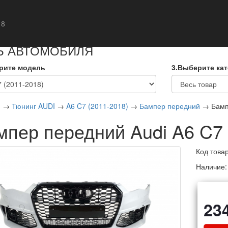
кты
 8
Ь АВТОМОБИЛЯ
рите модель
3.Выберите ка
я
→
Тюнинг AUDI
→
A6 C7 (2011-2018)
→
Бампер передний
→ Бампе
мпер передний Audi A6 C7
Код това
Наличие
23