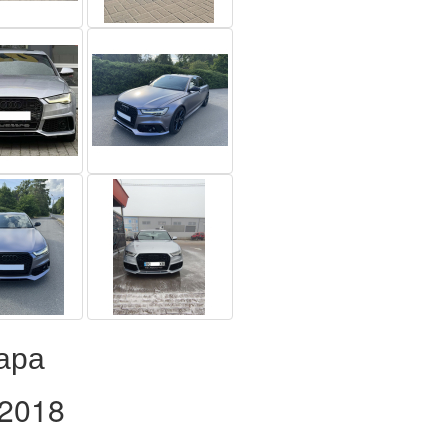
ара
-2018