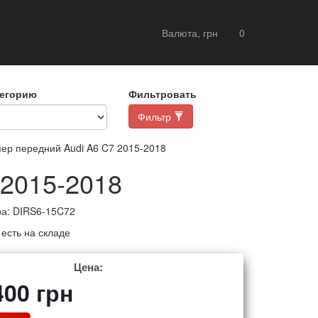
Валюта, грн
0
тегорию
Фильтровать
Фильтр
р передний Audi A6 C7 2015-2018
 2015-2018
ра:
DIRS6-15C72
:
есть на складе
Цена:
400
грн