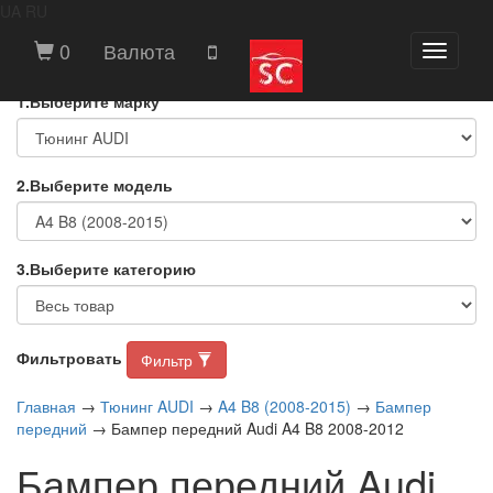
UA
RU
ВЫБЕРИТЕ МАРКУ И МОДЕЛЬ
0
Валюта
Toggle
АВТОМОБИЛЯ
navigati
1.Выберите марку
2.Выберите модель
3.Выберите категорию
Фильтровать
Фильтр
Главная
→
Тюнинг AUDI
→
A4 B8 (2008-2015)
→
Бампер
передний
→ Бампер передний Audi A4 B8 2008-2012
Бампер передний Audi